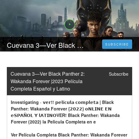
Cuevana 3—Ver Black Panther 2: Wakanda Forever |2023 Película Completa Español y Latino
SUBSCRIBE
Cuevana 3—Ver Black Panther 2: 
Subscribe
Wakanda Forever |2023 Película 
Completa Español y Latino
Investigating
-
𝘃𝗲𝗿!! 𝗽𝗲𝗹í𝗰𝘂𝗹𝗮 𝗰𝗼𝗺𝗽𝗹𝗲𝘁𝗮 | Black 
Panther: Wakanda Forever {𝟮𝟬𝟮𝟮} 𝗼𝗡𝗟𝗜𝗡𝗘 𝗘𝗡 
𝗲𝗦𝗣𝗔Ñ𝗢𝗟 𝗬 𝗹𝗔𝗧𝗜𝗡𝗢VER! Black Panther: Wakanda 
Forever (2022) la Pelicula Completa en e
Ver Película Completa Black Panther: Wakanda Forever 