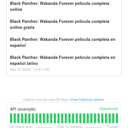
Black Panther: Wakanda Forever película completa 
online
Black Panther: Wakanda Forever película completa 
online gratis
Black Panther: Wakanda Forever pelicula completa en 
español
Black Panther: Wakanda Forever pelicula completa en 
español latino
Feb
19
,
2023
-
13:27
UTC
Uptime over the past
30
days.
View historical uptime.
Operational
API (example)
30
days ago
100
% uptime
Today